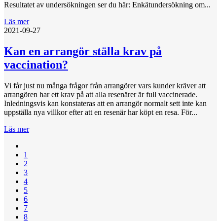
Resultatet av undersökningen ser du här: Enkätundersökning om...
Läs mer
2021-09-27
Kan en arrangör ställa krav på
vaccination?
Vi får just nu många frågor från arrangörer vars kunder kräver att
arrangören har ett krav på att alla resenärer är full vaccinerade.
Inledningsvis kan konstateras att en arrangör normalt sett inte kan
uppställa nya villkor efter att en resenär har köpt en resa. För...
Läs mer
1
2
3
4
5
6
7
8