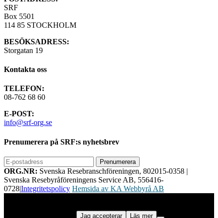
SRF
Box 5501
114 85 STOCKHOLM
BESÖKSADRESS:
Storgatan 19
Kontakta oss
TELEFON:
08-762 68 60
E-POST:
info@srf-org.se
Prenumerera på SRF:s nyhetsbrev
ORG.NR:
Svenska Resebranschföreningen, 802015-0358
|
Svenska Resebyråföreningens Service AB, 556416-
0728
|
Integritetspolicy
Hemsida av KA Webbyrå AB
Vi använder cookies för att ge dig bästa möjliga upplevelse på vår
webbplats. Genom att använda webbplatsen samtycker du till vår
användning av cookies.
Jag accepterar
Läs mer