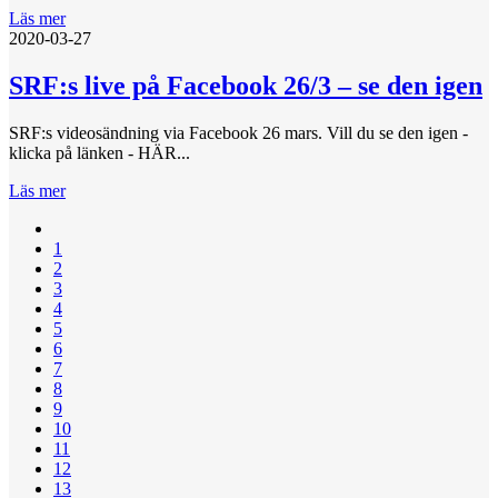
Läs mer
2020-03-27
SRF:s live på Facebook 26/3 – se den igen
SRF:s videosändning via Facebook 26 mars. Vill du se den igen -
klicka på länken - HÄR...
Läs mer
1
2
3
4
5
6
7
8
9
10
11
12
13