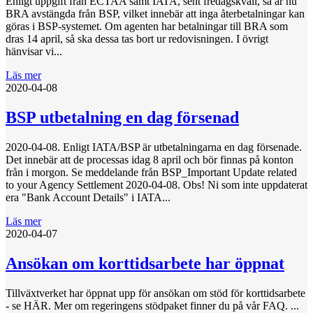
Enligt uppgift från ECTAA samt IATA, sent fredagskväll, så är nu
BRA avstängda från BSP, vilket innebär att inga återbetalningar kan
göras i BSP-systemet. Om agenten har betalningar till BRA som
dras 14 april, så ska dessa tas bort ur redovisningen. I övrigt
hänvisar vi...
Läs mer
2020-04-08
BSP utbetalning en dag försenad
2020-04-08. Enligt IATA/BSP är utbetalningarna en dag försenade.
Det innebär att de processas idag 8 april och bör finnas på konton
från i morgon. Se meddelande från BSP_Important Update related
to your Agency Settlement 2020-04-08. Obs! Ni som inte uppdaterat
era "Bank Account Details" i IATA...
Läs mer
2020-04-07
Ansökan om korttidsarbete har öppnat
Tillväxtverket har öppnat upp för ansökan om stöd för korttidsarbete
- se HÄR. Mer om regeringens stödpaket finner du på vår FAQ. ...