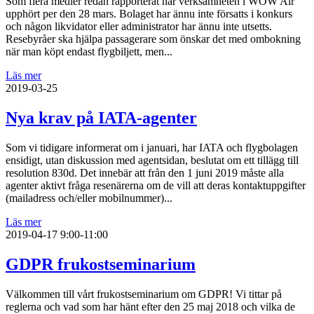
Som flera medier redan rapporterat har verksamheten i WOW Air
upphört per den 28 mars. Bolaget har ännu inte försatts i konkurs
och någon likvidator eller administrator har ännu inte utsetts.
Resebyråer ska hjälpa passagerare som önskar det med ombokning
när man köpt endast flygbiljett, men...
Läs mer
2019-03-25
Nya krav på IATA-agenter
Som vi tidigare informerat om i januari, har IATA och flygbolagen
ensidigt, utan diskussion med agentsidan, beslutat om ett tillägg till
resolution 830d. Det innebär att från den 1 juni 2019 måste alla
agenter aktivt fråga resenärerna om de vill att deras kontaktuppgifter
(mailadress och/eller mobilnummer)...
Läs mer
2019-04-17
9:00-11:00
GDPR frukostseminarium
Välkommen till vårt frukostseminarium om GDPR! Vi tittar på
reglerna och vad som har hänt efter den 25 maj 2018 och vilka de