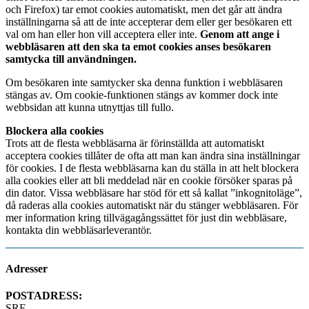
och Firefox) tar emot cookies automatiskt, men det går att ändra
inställningarna så att de inte accepterar dem eller ger besökaren ett
val om han eller hon vill acceptera eller inte.
Genom att ange i
webbläsaren att den ska ta emot cookies anses besökaren
samtycka till användningen.
Om besökaren inte samtycker ska denna funktion i webbläsaren
stängas av. Om cookie-funktionen stängs av kommer dock inte
webbsidan att kunna utnyttjas till fullo.
Blockera alla cookies
Trots att de flesta webbläsarna är förinställda att automatiskt
acceptera cookies tillåter de ofta att man kan ändra sina inställningar
för cookies. I de flesta webbläsarna kan du ställa in att helt blockera
alla cookies eller att bli meddelad när en cookie försöker sparas på
din dator. Vissa webbläsare har stöd för ett så kallat ”inkognitoläge”,
då raderas alla cookies automatiskt när du stänger webbläsaren. För
mer information kring tillvägagångssättet för just din webbläsare,
kontakta din webbläsarleverantör.
Adresser
POSTADRESS:
SRF