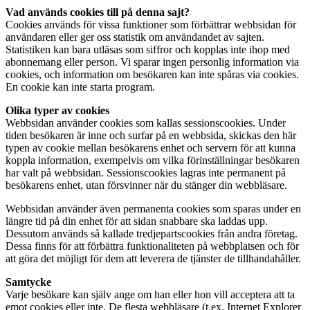
Vad används cookies till på denna sajt?
Cookies används för vissa funktioner som förbättrar webbsidan för
användaren eller ger oss statistik om användandet av sajten.
Statistiken kan bara utläsas som siffror och kopplas inte ihop med
abonnemang eller person. Vi sparar ingen personlig information via
cookies, och information om besökaren kan inte spåras via cookies.
En cookie kan inte starta program.
Olika typer av cookies
Webbsidan använder cookies som kallas sessionscookies. Under
tiden besökaren är inne och surfar på en webbsida, skickas den här
typen av cookie mellan besökarens enhet och servern för att kunna
koppla information, exempelvis om vilka förinställningar besökaren
har valt på webbsidan. Sessionscookies lagras inte permanent på
besökarens enhet, utan försvinner när du stänger din webbläsare.
Webbsidan använder även permanenta cookies som sparas under en
längre tid på din enhet för att sidan snabbare ska laddas upp.
Dessutom används så kallade tredjepartscookies från andra företag.
Dessa finns för att förbättra funktionaliteten på webbplatsen och för
att göra det möjligt för dem att leverera de tjänster de tillhandahåller.
Samtycke
Varje besökare kan själv ange om han eller hon vill acceptera att ta
emot cookies eller inte. De flesta webbläsare (t.ex. Internet Explorer