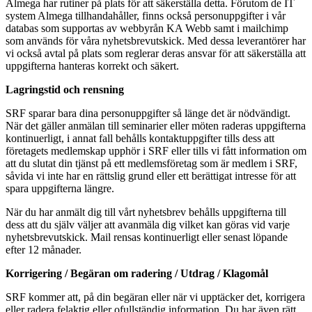
Almega har rutiner på plats för att säkerställa detta. Förutom de IT
system Almega tillhandahåller, finns också personuppgifter i vår
databas som supportas av webbyrån KA Webb samt i mailchimp
som används för våra nyhetsbrevutskick. Med dessa leverantörer har
vi också avtal på plats som reglerar deras ansvar för att säkerställa att
uppgifterna hanteras korrekt och säkert.
Lagringstid och rensning
SRF sparar bara dina personuppgifter så länge det är nödvändigt.
När det gäller anmälan till seminarier eller möten raderas uppgifterna
kontinuerligt, i annat fall behålls kontaktuppgifter tills dess att
företagets medlemskap upphör i SRF eller tills vi fått information om
att du slutat din tjänst på ett medlemsföretag som är medlem i SRF,
såvida vi inte har en rättslig grund eller ett berättigat intresse för att
spara uppgifterna längre.
När du har anmält dig till vårt nyhetsbrev behålls uppgifterna till
dess att du själv väljer att avanmäla dig vilket kan göras vid varje
nyhetsbrevutskick. Mail rensas kontinuerligt eller senast löpande
efter 12 månader.
Korrigering / Begäran om radering / Utdrag / Klagomål
SRF kommer att, på din begäran eller när vi upptäcker det, korrigera
eller radera felaktig eller ofullständig information. Du har även rätt