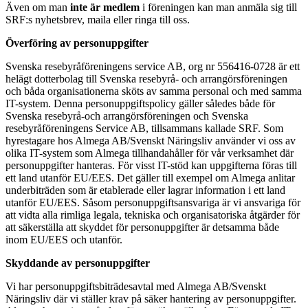
Även om man
inte är medlem
i föreningen kan man anmäla sig till
SRF:s nyhetsbrev, maila eller ringa till oss.
Överföring av personuppgifter
Svenska resebyråföreningens service AB, org nr 556416-0728 är ett
helägt dotterbolag till Svenska resebyrå- och arrangörsföreningen
och båda organisationerna sköts av samma personal och med samma
IT-system. Denna personuppgiftspolicy gäller således både för
Svenska resebyrå-och arrangörsföreningen och Svenska
resebyråföreningens Service AB, tillsammans kallade SRF. Som
hyrestagare hos Almega AB/Svenskt Näringsliv använder vi oss av
olika IT-system som Almega tillhandahåller för vår verksamhet där
personuppgifter hanteras. För visst IT-stöd kan uppgifterna föras till
ett land utanför EU/EES. Det gäller till exempel om Almega anlitar
underbiträden som är etablerade eller lagrar information i ett land
utanför EU/EES. Såsom personuppgiftsansvariga är vi ansvariga för
att vidta alla rimliga legala, tekniska och organisatoriska åtgärder för
att säkerställa att skyddet för personuppgifter är detsamma både
inom EU/EES och utanför.
Skyddande av personuppgifter
Vi har personuppgiftsbiträdesavtal med Almega AB/Svenskt
Näringsliv där vi ställer krav på säker hantering av personuppgifter.