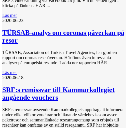
SRF:s videosändning via Facebook 24 juni. Vill du se den igen -
klicka på länken - HÄR....
Läs mer
2020-06-23
TÜRSAB-analys om coronas påverkan på
resor
TÜRSAB, Association of Turkish Travel Agencies, har gjort en
rapport om coronas resepåverkan. Här finns även intressanta
analyser på europeiskt resande. Ladda ner rapporten HÄR. ...
Läs mer
2020-06-18
SRF:s remissvar till Kammarkollegiet
angående vouchers
SRF:s remissvar avseende Kammarkollegiets uppdrag att informera
under vilka villkor vouchrar och liknande värdebevis som avser
paketresor och sammanlänkade researrangemang som erbjuds till
resenärer kan omfattas av en ställd resegaranti. SRF har inbjudits