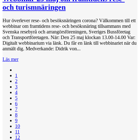
och turismnäringen
Hur överlever rese- och besöksnäringen corona? Välkommen till ett
webbinar om framtidens rese- och besöksnäring tillsammans med
Svenska resebyrå och arrangörsföreningen, Sveriges Bussföretag
och Transportföretagen. När: Den 25 maj klockan 13.00-14.00 Var:
Digitalt webbinarium via länk. Du får en länk till webbinariet när du
anmält dig. Medverkande: Didrik von...
Läs mer
1
2
3
4
5
6
7
8
9
10
11
12