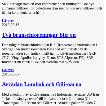
SRF har tagit fram en kort kommentar och riktlinjer till de nya
allmänna villkoren för paketresor. Läs mer om de nya villkoren och
hämta kommentarerna här....
Läs mer
2018-08-16
Två branschföreningar blir en
Den tidigare branschföreningen RiS (Researrangörsföreningen i
Sverige) har under sommaren lagts ned och flertalet av de
researrangörer som ingick i RiS har nu blivit medlemmar i SRF
(TUI, Ving, Apollo, Langley, Detur, STS Alpresor, EF). SRF
företräder nu ca 90 % av den svenska resebyrå- och...
Läs mer
2018-08-07
Avrådan Lombok och Gili-öarna
Med anledning av jordbävningarna i Indonesien avråder UD från
"icke nödvändiga resor" till ön Lombok och Gili-öarna (Gili
Trawangan, Gili Meno och Gili Air). Avrådan gäller från den 7