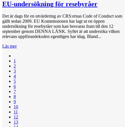
EU-undersökning för resebyråer
Det är dags för en utvärdering av CRS:ernas Code of Conduct som
gällt sedan 2009. EU Kommissionen har lagt ut en öppen
undersökning för resebyråer som kan besvaras fram till den 12
september genom DENNA LÄNK. Syftet är att undersöka vilken
relevans uppförandekoden egentligen har idag. Bland...
Läs mer
1
2
3
4
5
6
7
8
9
10
11
12
13