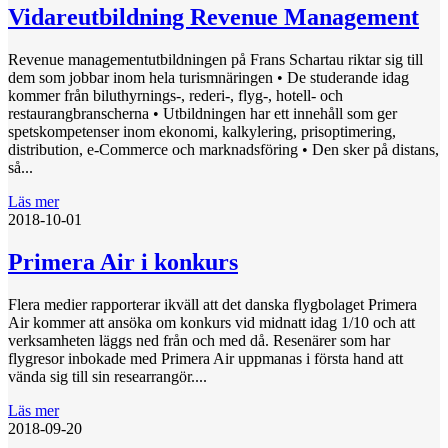
Vidareutbildning Revenue Management
Revenue managementutbildningen på Frans Schartau riktar sig till
dem som jobbar inom hela turismnäringen • De studerande idag
kommer från biluthyrnings-, rederi-, flyg-, hotell- och
restaurangbranscherna • Utbildningen har ett innehåll som ger
spetskompetenser inom ekonomi, kalkylering, prisoptimering,
distribution, e-Commerce och marknadsföring • Den sker på distans,
så...
Läs mer
2018-10-01
Primera Air i konkurs
Flera medier rapporterar ikväll att det danska flygbolaget Primera
Air kommer att ansöka om konkurs vid midnatt idag 1/10 och att
verksamheten läggs ned från och med då. Resenärer som har
flygresor inbokade med Primera Air uppmanas i första hand att
vända sig till sin researrangör....
Läs mer
2018-09-20