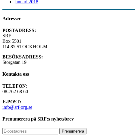
januari 2018
Adresser
POSTADRESS:
SRF
Box 5501
114 85 STOCKHOLM
BESÖKSADRESS:
Storgatan 19
Kontakta oss
TELEFON:
08-762 68 60
E-POST:
info@srf-org.se
Prenumerera på SRF:s nyhetsbrev