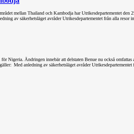
mbodja
området mellan Thailand och Kambodja har Utrikesdepartementet den 25
ning av säkerhetsläget avråder Utrikesdepartementet från alla resor in
 för Nigeria. Ändringen innebär att delstaten Benue nu också omfattas a
äller: Med anledning av säkerhetsläget avråder Utrikesdepartementet frå