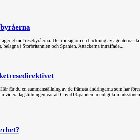
ebyråerna
drägeriet mot resebyråerna. Det rör sig om en hackning av agenternas 
 belägna i Storbritannien och Spanien. Attackerna inträffade...
ketresedirektivet
är får du en sammanställning av de främsta ändringarna som har föresl
ll revidera lagstiftningen var att Covid19-pandemin enligt kommissionen.
erhet?