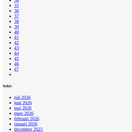
34
35
36
37
38
39
40
41
42
43
44
45
46
47
Arkiv
juli 2026
juni 2026
maj 2026
mars 2026
februari 2026
januari 2026
december 2025