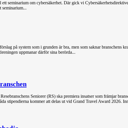
ll ett seminarium om cybersäkerhet. Där gick vi Cybersäkerhetsdirektiv
t seminarium...
t förslag på system som i grunden är bra, men som saknar branschens kra
öreningen uppmanar därför sina berörda...
branschen
esebranschens Seniorer (RS) ska premiera insatser som främjar bransc
åda stipendierna kommer att delas ut vid Grand Travel Award 2026. Innov