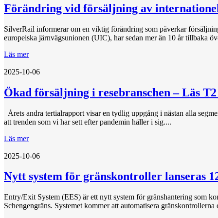
Förändring vid försäljning av internatione
SilverRail informerar om en viktig förändring som påverkar försäljni
europeiska järnvägsunionen (UIC), har sedan mer än 10 år tillbaka över
Läs mer
2025-10-06
Ökad försäljning i resebranschen – Läs T2
Årets andra tertialrapport visar en tydlig uppgång i nästan alla segmen
att trenden som vi har sett efter pandemin håller i sig....
Läs mer
2025-10-06
Nytt system för gränskontroller lanseras 1
Entry/Exit System (EES) är ett nytt system för gränshantering som ko
Schengengräns. Systemet kommer att automatisera gränskontrollerna och