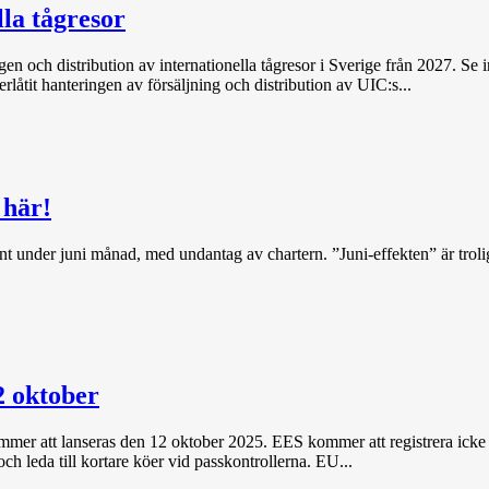
lla tågresor
ngen och distribution av internationella tågresor i Sverige från 2027.
låtit hanteringen av försäljning och distribution av UIC:s...
 här!
t under juni månad, med undantag av chartern. ”Juni-effekten” är troligt
2 oktober
mmer att lanseras den 12 oktober 2025. EES kommer att registrera icke
 leda till kortare köer vid passkontrollerna. EU...