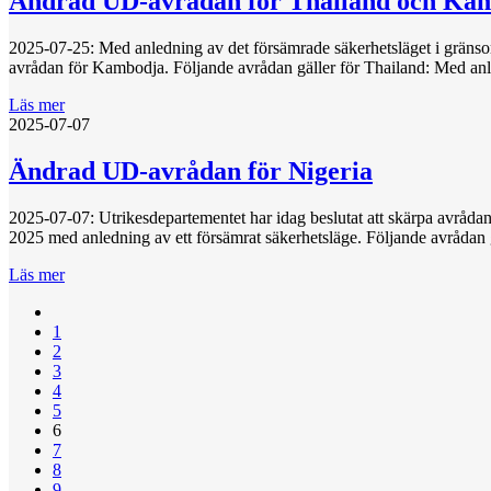
Ändrad UD-avrådan för Thailand och Ka
2025-07-25: Med anledning av det försämrade säkerhetsläget i gräns
avrådan för Kambodja. Följande avrådan gäller för Thailand: Med anled
Läs mer
2025-07-07
Ändrad UD-avrådan för Nigeria
2025-07-07: Utrikesdepartementet har idag beslutat att skärpa avrådan
2025 med anledning av ett försämrat säkerhetsläge. Följande avrådan g
Läs mer
1
2
3
4
5
6
7
8
9