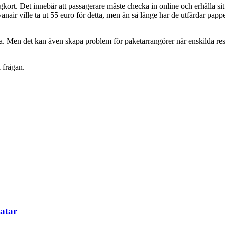
kort. Det innebär att passagerare måste checka in online och erhålla si
nair ville ta ut 55 euro för detta, men än så länge har de utfärdar papp
ga. Men det kan även skapa problem för paketarrangörer när enskilda re
 frågan.
atar