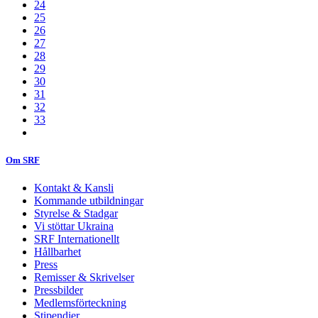
24
25
26
27
28
29
30
31
32
33
Om SRF
Kontakt & Kansli
Kommande utbildningar
Styrelse & Stadgar
Vi stöttar Ukraina
SRF Internationellt
Hållbarhet
Press
Remisser & Skrivelser
Pressbilder
Medlemsförteckning
Stipendier