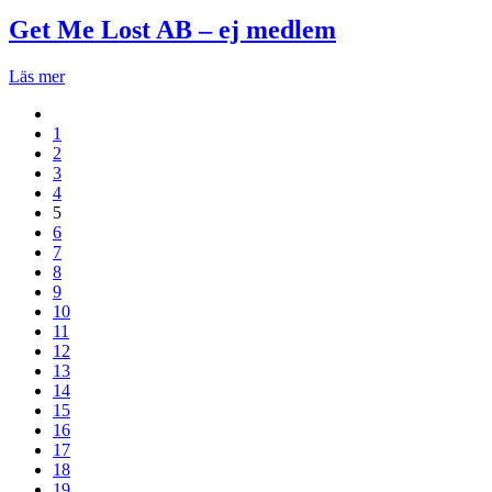
Get Me Lost AB – ej medlem
Läs mer
1
2
3
4
5
6
7
8
9
10
11
12
13
14
15
16
17
18
19