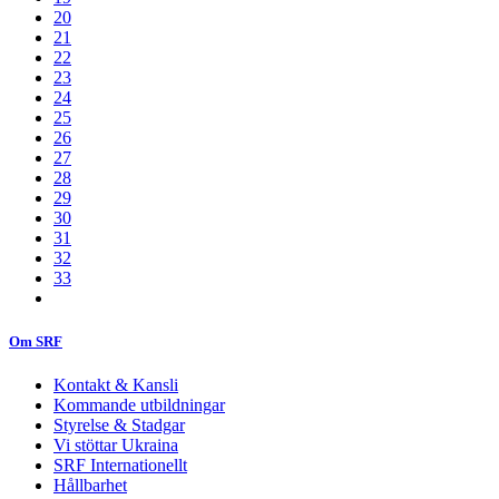
20
21
22
23
24
25
26
27
28
29
30
31
32
33
Om SRF
Kontakt & Kansli
Kommande utbildningar
Styrelse & Stadgar
Vi stöttar Ukraina
SRF Internationellt
Hållbarhet