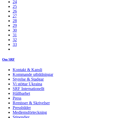
24
25
26
27
28
29
30
31
32
33
Om SRF
Kontakt & Kansli
Kommande utbildningar
Styrelse & Stadgar
Vi stöttar Ukraina
SRF Internationellt
Hållbarhet
Press
Remisser & Skrivelser
Pressbilder
Medlemsförteckning
Stipendier