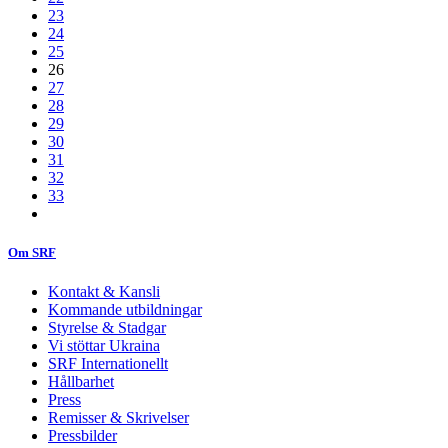
23
24
25
26
27
28
29
30
31
32
33
Om SRF
Kontakt & Kansli
Kommande utbildningar
Styrelse & Stadgar
Vi stöttar Ukraina
SRF Internationellt
Hållbarhet
Press
Remisser & Skrivelser
Pressbilder