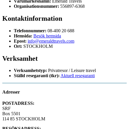
Varumärkesnamn:
Emerald Travels
Organisationsnummer:
556897-6368
Kontaktinformation
Telefonnummer:
08-400 20 688
Hemsida:
Besök hemsida
Epost:
info@emeraldtravels.com
Ort:
STOCKHOLM
Verksamhet
Verksamhetstyp:
Privatresor / Leisure travel
Ställd resegaranti (tkr):
Aktuell resegaranti
Adresser
POSTADRESS:
SRF
Box 5501
114 85 STOCKHOLM
BESÖKSADRESS: