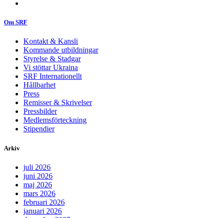
Om SRF
Kontakt & Kansli
Kommande utbildningar
Styrelse & Stadgar
Vi stöttar Ukraina
SRF Internationellt
Hållbarhet
Press
Remisser & Skrivelser
Pressbilder
Medlemsförteckning
Stipendier
Arkiv
juli 2026
juni 2026
maj 2026
mars 2026
februari 2026
januari 2026