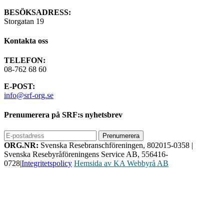
BESÖKSADRESS:
Storgatan 19
Kontakta oss
TELEFON:
08-762 68 60
E-POST:
info@srf-org.se
Prenumerera på SRF:s nyhetsbrev
ORG.NR:
Svenska Resebranschföreningen, 802015-0358
|
Svenska Resebyråföreningens Service AB, 556416-
0728
|
Integritetspolicy
Hemsida av KA Webbyrå AB