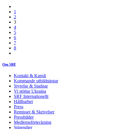
1
2
3
4
5
6
7
8
Om SRF
Kontakt & Kansli
Kommande utbildningar
Styrelse & Stadgar
Vi stöttar Ukraina
SRF Internationellt
Hållbarhet
Press
Remisser & Skrivelser
Pressbilder
Medlemsförteckning
Stipendier