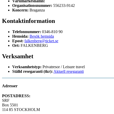
Varumärkesnamn:
Organisationsnummer:
556233-9142
Koncern:
Braganza
Kontaktinformation
Telefonnummer:
0346-810 90
Hemsida:
Besök hemsida
Epost:
falkenberg@ticket.se
Ort:
FALKENBERG
Verksamhet
Verksamhetstyp:
Privatresor / Leisure travel
Ställd resegaranti (tkr):
Aktuell resegaranti
Adresser
POSTADRESS:
SRF
Box 5501
114 85 STOCKHOLM