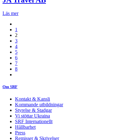
JA Travel AB
Läs mer
1
2
3
4
5
6
7
8
Om SRF
Kontakt & Kansli
Kommande utbildningar
Styrelse & Stadgar
Vi stöttar Ukraina
SRF Internationellt
Hållbarhet
Press
Remisser & Skrivelser