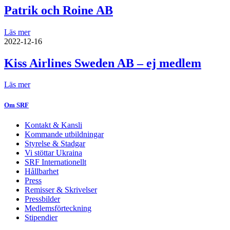
Patrik och Roine AB
Läs mer
2022-12-16
Kiss Airlines Sweden AB – ej medlem
Läs mer
Om SRF
Kontakt & Kansli
Kommande utbildningar
Styrelse & Stadgar
Vi stöttar Ukraina
SRF Internationellt
Hållbarhet
Press
Remisser & Skrivelser
Pressbilder
Medlemsförteckning
Stipendier