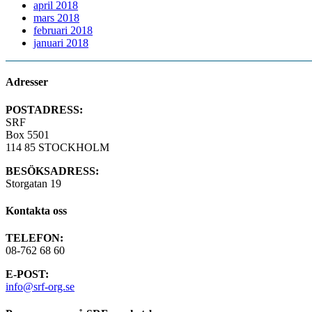
april 2018
mars 2018
februari 2018
januari 2018
Adresser
POSTADRESS:
SRF
Box 5501
114 85 STOCKHOLM
BESÖKSADRESS:
Storgatan 19
Kontakta oss
TELEFON:
08-762 68 60
E-POST:
info@srf-org.se