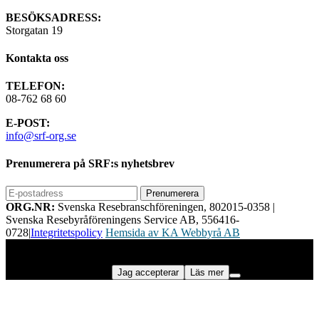
BESÖKSADRESS:
Storgatan 19
Kontakta oss
TELEFON:
08-762 68 60
E-POST:
info@srf-org.se
Prenumerera på SRF:s nyhetsbrev
ORG.NR:
Svenska Resebranschföreningen, 802015-0358
|
Svenska Resebyråföreningens Service AB, 556416-
0728
|
Integritetspolicy
Hemsida av KA Webbyrå AB
Vi använder cookies för att ge dig bästa möjliga upplevelse på vår
webbplats. Genom att använda webbplatsen samtycker du till vår
användning av cookies.
Jag accepterar
Läs mer