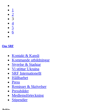
1
2
3
4
5
6
Om SRF
Kontakt & Kansli
Kommande utbildningar
Styrelse & Stadgar
Vi stöttar Ukraina
SRF Internationellt
Hållbarhet
Press
Remisser & Skrivelser
Pressbilder
Medlemsförteckning
Stipendier
Arkiv