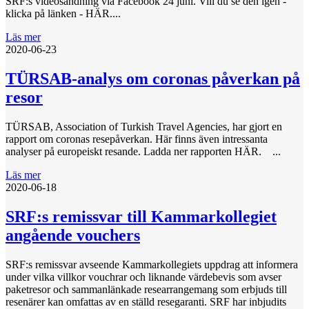
SRF:s videosändning via Facebook 24 juni. Vill du se den igen -
klicka på länken - HÄR....
Läs mer
2020-06-23
TÜRSAB-analys om coronas påverkan på
resor
TÜRSAB, Association of Turkish Travel Agencies, har gjort en
rapport om coronas resepåverkan. Här finns även intressanta
analyser på europeiskt resande. Ladda ner rapporten HÄR. ...
Läs mer
2020-06-18
SRF:s remissvar till Kammarkollegiet
angående vouchers
SRF:s remissvar avseende Kammarkollegiets uppdrag att informera
under vilka villkor vouchrar och liknande värdebevis som avser
paketresor och sammanlänkade researrangemang som erbjuds till
resenärer kan omfattas av en ställd resegaranti. SRF har inbjudits