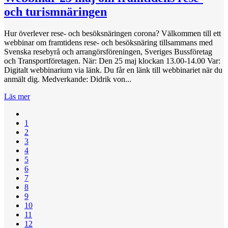
och turismnäringen
Hur överlever rese- och besöksnäringen corona? Välkommen till ett
webbinar om framtidens rese- och besöksnäring tillsammans med
Svenska resebyrå och arrangörsföreningen, Sveriges Bussföretag
och Transportföretagen. När: Den 25 maj klockan 13.00-14.00 Var:
Digitalt webbinarium via länk. Du får en länk till webbinariet när du
anmält dig. Medverkande: Didrik von...
Läs mer
1
2
3
4
5
6
7
8
9
10
11
12