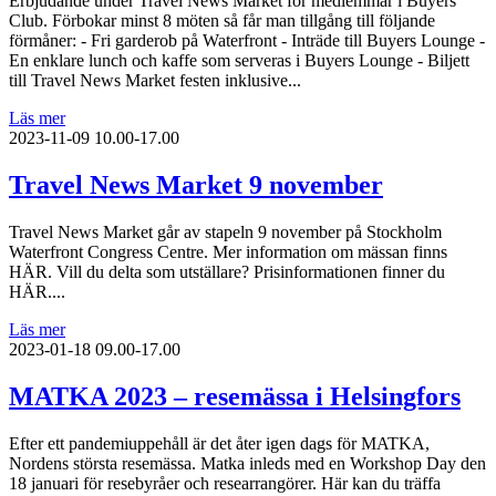
Erbjudande under Travel News Market för medlemmar i Buyers
Club. Förbokar minst 8 möten så får man tillgång till följande
förmåner: - Fri garderob på Waterfront - Inträde till Buyers Lounge -
En enklare lunch och kaffe som serveras i Buyers Lounge - Biljett
till Travel News Market festen inklusive...
Läs mer
2023-11-09
10.00-17.00
Travel News Market 9 november
Travel News Market går av stapeln 9 november på Stockholm
Waterfront Congress Centre. Mer information om mässan finns
HÄR. Vill du delta som utställare? Prisinformationen finner du
HÄR....
Läs mer
2023-01-18
09.00-17.00
MATKA 2023 – resemässa i Helsingfors
Efter ett pandemiuppehåll är det åter igen dags för MATKA,
Nordens största resemässa. Matka inleds med en Workshop Day den
18 januari för resebyråer och researrangörer. Här kan du träffa