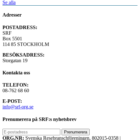
Se alla
Adresser
POSTADRESS:
SRF
Box 5501
114 85 STOCKHOLM
BESÖKSADRESS:
Storgatan 19
Kontakta oss
TELEFON:
08-762 68 60
E-POST:
info@srf-org.se
Prenumerera på SRF:s nyhetsbrev
ORG.NR:
Svenska Resebranschföreningen, 802015-0358
|