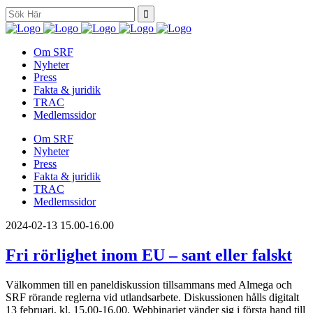
Search
for:
Om SRF
Nyheter
Press
Fakta & juridik
TRAC
Medlemssidor
Om SRF
Nyheter
Press
Fakta & juridik
TRAC
Medlemssidor
2024-02-13
15.00-16.00
Fri rörlighet inom EU – sant eller falskt
Välkommen till en paneldiskussion tillsammans med Almega och
SRF rörande reglerna vid utlandsarbete. Diskussionen hålls digitalt
13 februari, kl. 15.00-16.00. Webbinariet vänder sig i första hand till