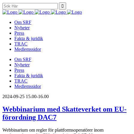
Search
for:
Om SRF
Nyheter
Press
Fakta & juridik
TRAC
Medlemssidor
Om SRF
Nyheter
Press
Fakta & juridik
TRAC
Medlemssidor
2024-09-25
15.00-16.00
Webbinarium med Skatteverket om EU-
förordning DAC7
Webbinarium om regler för plattformsoperatörer inom