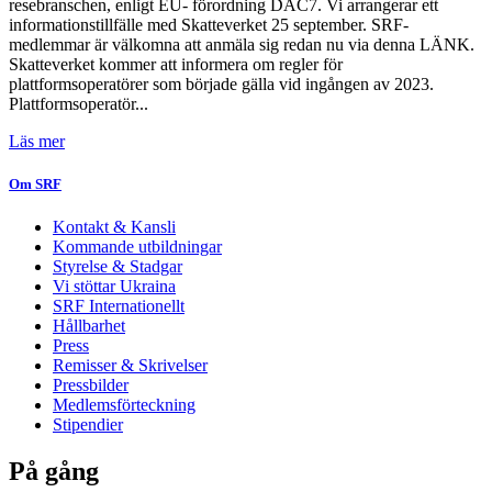
resebranschen, enligt EU- förordning DAC7. Vi arrangerar ett
informationstillfälle med Skatteverket 25 september. SRF-
medlemmar är välkomna att anmäla sig redan nu via denna LÄNK.
Skatteverket kommer att informera om regler för
plattformsoperatörer som började gälla vid ingången av 2023.
Plattformsoperatör...
Läs mer
Om SRF
Kontakt & Kansli
Kommande utbildningar
Styrelse & Stadgar
Vi stöttar Ukraina
SRF Internationellt
Hållbarhet
Press
Remisser & Skrivelser
Pressbilder
Medlemsförteckning
Stipendier
På gång