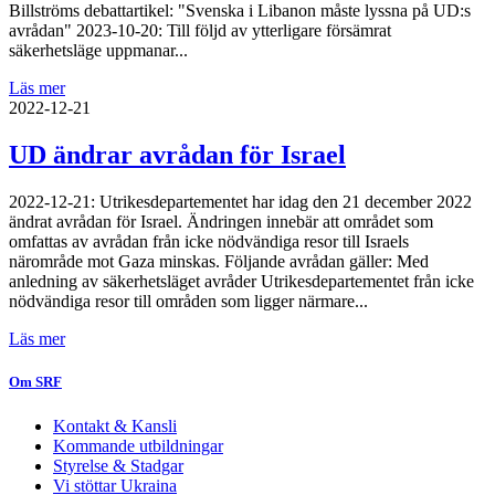
Billströms debattartikel: "Svenska i Libanon måste lyssna på UD:s
avrådan" 2023-10-20: Till följd av ytterligare försämrat
säkerhetsläge uppmanar...
Läs mer
2022-12-21
UD ändrar avrådan för Israel
2022-12-21: Utrikesdepartementet har idag den 21 december 2022
ändrat avrådan för Israel. Ändringen innebär att området som
omfattas av avrådan från icke nödvändiga resor till Israels
närområde mot Gaza minskas. Följande avrådan gäller: Med
anledning av säkerhetsläget avråder Utrikesdepartementet från icke
nödvändiga resor till områden som ligger närmare...
Läs mer
Om SRF
Kontakt & Kansli
Kommande utbildningar
Styrelse & Stadgar
Vi stöttar Ukraina