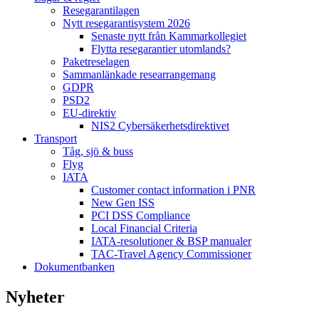
Resegarantilagen
Nytt resegarantisystem 2026
Senaste nytt från Kammarkollegiet
Flytta resegarantier utomlands?
Paketreselagen
Sammanlänkade researrangemang
GDPR
PSD2
EU-direktiv
NIS2 Cybersäkerhetsdirektivet
Transport
Tåg, sjö & buss
Flyg
IATA
Customer contact information i PNR
New Gen ISS
PCI DSS Compliance
Local Financial Criteria
IATA-resolutioner & BSP manualer
TAC-Travel Agency Commissioner
Dokumentbanken
Nyheter