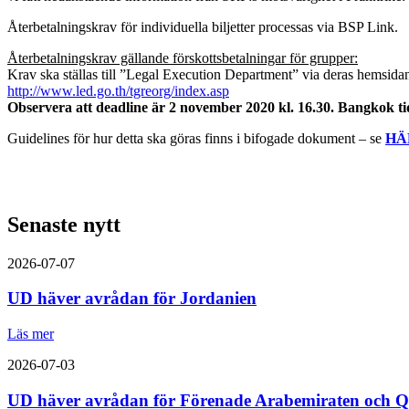
Återbetalningskrav för individuella biljetter processas via BSP Link.
Återbetalningskrav gällande förskottsbetalningar för grupper:
Krav ska ställas till ”Legal Execution Department” via deras hemsida
http://www.led.go.th/tgreorg/index.asp
Observera att deadline är 2 november 2020 kl. 16.30. Bangkok tid
Guidelines för hur detta ska göras finns i bifogade dokument – se
HÄ
Senaste nytt
2026-07-07
UD häver avrådan för Jordanien
Läs mer
2026-07-03
UD häver avrådan för Förenade Arabemiraten och Q