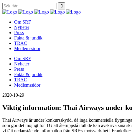
Search
for:
Om SRF
Nyheter
Press
Fakta & juridik
TRAC
Medlemssidor
Om SRF
Nyheter
Press
Fakta & juridik
TRAC
Medlemssidor
2020-10-29
Viktig information: Thai Airways under k
Thai Airways är under konkursskydd, då inga kommersiella flygningar
som gör det möjligt för TG att återuppstå ifall de kan avskriva sina s
vi fått nedanstående information från SRF:s motsvarighet i Frankrike: