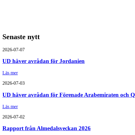
Senaste nytt
2026-07-07
UD häver avrådan för Jordanien
Läs mer
2026-07-03
UD häver avrådan för Förenade Arabemiraten och Q
Läs mer
2026-07-02
Rapport från Almedalsveckan 2026