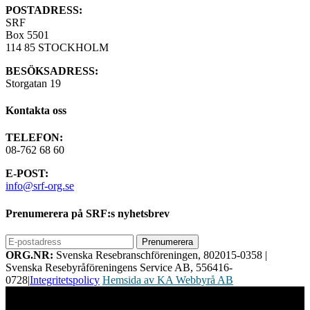
POSTADRESS:
SRF
Box 5501
114 85 STOCKHOLM
BESÖKSADRESS:
Storgatan 19
Kontakta oss
TELEFON:
08-762 68 60
E-POST:
info@srf-org.se
Prenumerera på SRF:s nyhetsbrev
ORG.NR:
Svenska Resebranschföreningen, 802015-0358
|
Svenska Resebyråföreningens Service AB, 556416-
0728
|
Integritetspolicy
Hemsida av KA Webbyrå AB
Vi använder cookies för att ge dig bästa möjliga upplevelse på vår
webbplats. Genom att använda webbplatsen samtycker du till vår