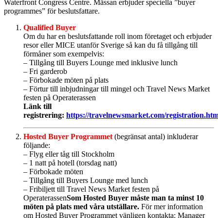
Waterfront Congress Centre. Mässan erbjuder speciella ”buyer
programmes” för beslutsfattare.
Qualified Buyer
Om du har en beslutsfattande roll inom företaget och erbjuder
resor eller MICE utanför Sverige så kan du få tillgång till
förmåner som exempelvis:
– Tillgång till Buyers Lounge med inklusive lunch
– Fri garderob
– Förbokade möten på plats
– Förtur till inbjudningar till mingel och Travel News Market
festen på Operaterassen
Länk till
registrering:
https://travelnewsmarket.com/registration.ht
Hosted Buyer Programmet
(begränsat antal) inkluderar
följande:
– Flyg eller tåg till Stockholm
– 1 natt på hotell (torsdag natt)
– Förbokade möten
– Tillgång till Buyers Lounge med lunch
– Fribiljett till Travel News Market festen på
Operaterassen
Som Hosted Buyer måste man ta minst 10
möten på plats med våra utställare.
För mer information
om Hosted Buyer Programmet vänligen kontakta: Manager