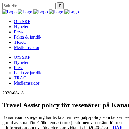
Search
for:
Om SRF
Nyheter
Press
Fakta & juridik
TRAC
Medlemssidor
Om SRF
Nyheter
Press
Fakta & juridik
TRAC
Medlemssidor
2020-08-18
Travel Assist policy för resenärer på Kan
Kanarieöarnas regering har tecknat en resehjälpspolicy som täcker be
grund av karantän. Gäller endast om sjukdomen var okänd för resenär
– Information om nya åtgärder som vidtagits (2020-08-18) –
HÄR