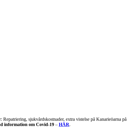
r:
Repatriering, sjukvårdskostnader, extra vistelse på Kanarieöarna på
ad information om Covid-19
–
HÄR
.