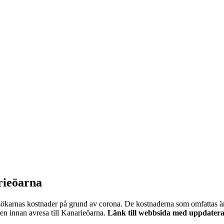
arieöarna
sökarnas kostnader på grund av corona.
De kostnaderna som omfattas ä
en innan avresa till Kanarieöarna.
Länk till webbsida med uppdater