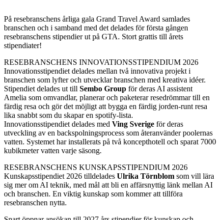
På resebranschens årliga gala Grand Travel Award samlades
branschen och i samband med det delades för första gången
resebranschens stipendier ut på GTA. Stort grattis till årets
stipendiater!
RESEBRANSCHENS INNOVATIONSSTIPENDIUM 2026
Innovationsstipendiet delades mellan två innovativa projekt i
branschen som lyfter och utvecklar branschen med kreativa idéer.
Stipendiet delades ut till
Sembo Group
för deras AI assistent
Amelia som omvandlar, planerar och paketerar resedrömmar till en
färdig resa och gör det möjligt att bygga en färdig jorden-runt resa
lika snabbt som du skapar en spotify-lista.
Innovationsstipendiet delades med
Ving Sverige
för deras
utveckling av en backspolningsprocess som återanvänder poolernas
vatten. Systemet har installerats på två koncepthotell och sparat 7000
kubikmeter vatten varje säsong.
RESEBRANSCHENS KUNSKAPSSTIPENDIUM 2026
Kunskapsstipendiet 2026 tilldelades
Ulrika Törnblom
som vill lära
sig mer om AI teknik, med mål att bli en affärsnyttig länk mellan AI
och branschen. En viktig kunskap som kommer att tillföra
resebranschen nytta.
Snart öppnar ansökan till 2027 års stipendier för kunskap och