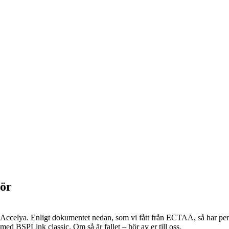
ör
ccelya. Enligt dokumentet nedan, som vi fått från ECTAA, så har person
d BSPLink classic. Om så är fallet – hör av er till oss.