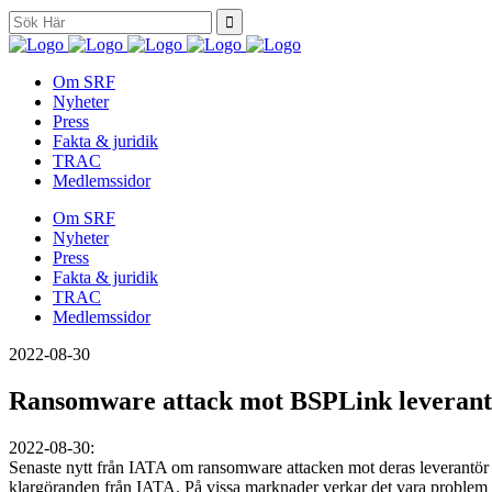
Search
for:
Om SRF
Nyheter
Press
Fakta & juridik
TRAC
Medlemssidor
Om SRF
Nyheter
Press
Fakta & juridik
TRAC
Medlemssidor
2022-08-30
Ransomware attack mot BSPLink leverant
2022-08-30:
Senaste nytt från IATA om ransomware attacken mot deras leverantör A
klargöranden från IATA. På vissa marknader verkar det vara problem me