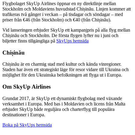
Flygbolaget SkyUp Airlines öppnar en ny direktlinje mellan
Stockholm och Moldaviens huvudstad Chișinău. Linjen kommer att
trafikeras två gånger i veckan – på tisdagar och söndagar – med
priser från €46 (från Stockholm) och €40 (från Chișinău).
Vid lanseringen erbjuder SkyUp ett kampanjpris på alla flyg mellan
Chișinău och Stockholm. De första flygen lyfter nu i juni och
biljetter finns tillgängliga på
SkyUps hemsida
Chișinău
Chișinău är en charmig stad med kultur och kända vinregioner.
Staden har även ett strategiskt läge för resor vidare till Ukraina och
möjlighet för den Ukrainska befolkningen att flyga ut i Europa.
Om SkyUp Airlines
Grundat 2017, är SkyUp ett dynamiskt flygbolag med växande
verksamhet i Europa. Med bas i Moldavien och licens från Malta
erbjuder SkyUp både reguljära och charterflyg till populära
destinationer i Europa.
Boka på SkyUps hemsida