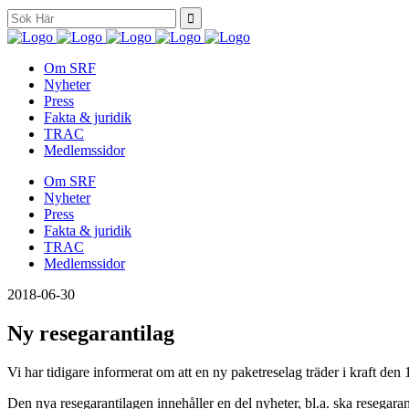
Search
for:
Om SRF
Nyheter
Press
Fakta & juridik
TRAC
Medlemssidor
Om SRF
Nyheter
Press
Fakta & juridik
TRAC
Medlemssidor
2018-06-30
Ny resegarantilag
Vi har tidigare informerat om att en ny paketreselag träder i kraft den
Den nya resegarantilagen innehåller en del nyheter, bl.a. ska resegarant