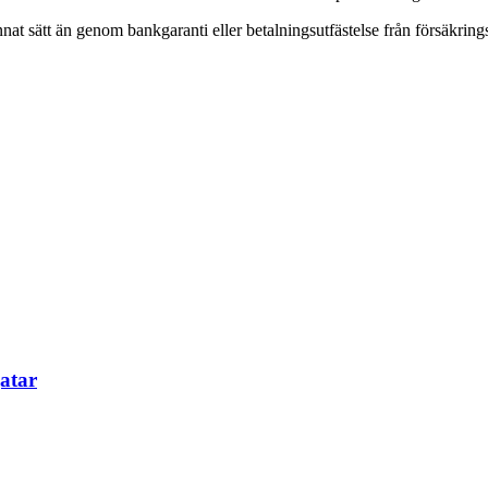
at sätt än genom bankgaranti eller betalningsutfästelse från försäkring
atar