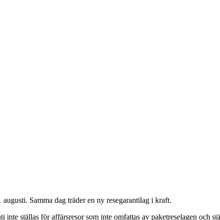
 1 augusti. Samma dag träder en ny resegarantilag i kraft.
i inte ställas för affärsresor som inte omfattas av paketreselagen och st