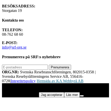
BESÖKSADRESS:
Storgatan 19
Kontakta oss
TELEFON:
08-762 68 60
E-POST:
info@srf-org.se
Prenumerera på SRF:s nyhetsbrev
ORG.NR:
Svenska Resebranschföreningen, 802015-0358
|
Svenska Resebyråföreningens Service AB, 556416-
0728
|
Integritetspolicy
Hemsida av KA Webbyrå AB
Vi använder cookies för att ge dig bästa möjliga upplevelse på vår
webbplats. Genom att använda webbplatsen samtycker du till vår
användning av cookies.
Jag accepterar
Läs mer