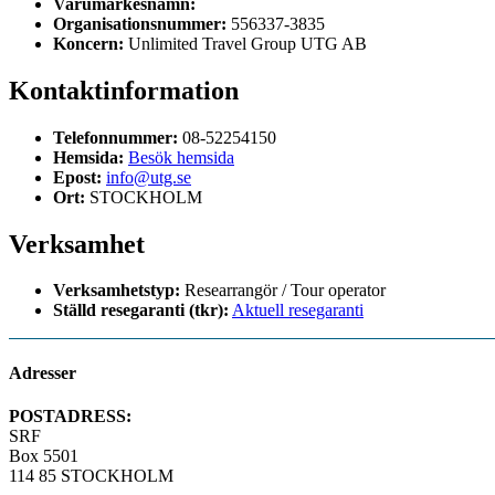
Varumärkesnamn:
Organisationsnummer:
556337-3835
Koncern:
Unlimited Travel Group UTG AB
Kontaktinformation
Telefonnummer:
08-52254150
Hemsida:
Besök hemsida
Epost:
info@utg.se
Ort:
STOCKHOLM
Verksamhet
Verksamhetstyp:
Researrangör / Tour operator
Ställd resegaranti (tkr):
Aktuell resegaranti
Adresser
POSTADRESS:
SRF
Box 5501
114 85 STOCKHOLM