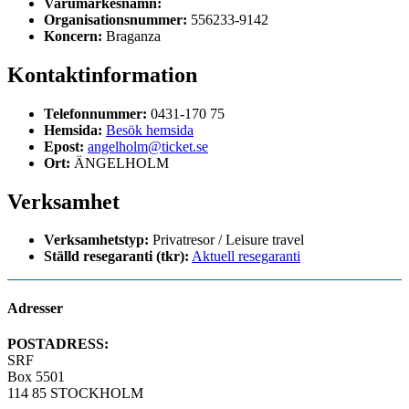
Varumärkesnamn:
Organisationsnummer:
556233-9142
Koncern:
Braganza
Kontaktinformation
Telefonnummer:
0431-170 75
Hemsida:
Besök hemsida
Epost:
angelholm@ticket.se
Ort:
ÄNGELHOLM
Verksamhet
Verksamhetstyp:
Privatresor / Leisure travel
Ställd resegaranti (tkr):
Aktuell resegaranti
Adresser
POSTADRESS:
SRF
Box 5501
114 85 STOCKHOLM