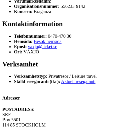
Varumärkesnamn:
Organisationsnummer:
556233-9142
Koncern:
Braganza
Kontaktinformation
Telefonnummer:
0470-470 30
Hemsida:
Besök hemsida
Epost:
vaxjo@ticket.se
Ort:
VÄXJÖ
Verksamhet
Verksamhetstyp:
Privatresor / Leisure travel
Ställd resegaranti (tkr):
Aktuell resegaranti
Adresser
POSTADRESS:
SRF
Box 5501
114 85 STOCKHOLM