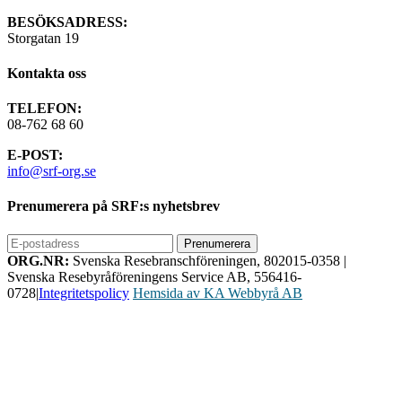
BESÖKSADRESS:
Storgatan 19
Kontakta oss
TELEFON:
08-762 68 60
E-POST:
info@srf-org.se
Prenumerera på SRF:s nyhetsbrev
ORG.NR:
Svenska Resebranschföreningen, 802015-0358
|
Svenska Resebyråföreningens Service AB, 556416-
0728
|
Integritetspolicy
Hemsida av KA Webbyrå AB