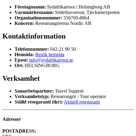
Företagsnamn:
Sydafrikaresor i Helsingborg AB
Varumärkesnamn:
Söderhavsresor, Tjeckienexperten
Organisationsnummer:
556769-8864
Koncern:
Researrangörerna Nordic AB
Kontaktinformation
Telefonnummer:
042-21 90 50
Hemsida:
Besök hemsida
Epost:
info@sydafrikaresor.se
Ort:
HELSINGBORG
Verksamhet
Samarbetspartner:
Travel Support
Verksamhetstyp:
Researrangör / Tour operator
Ställd resegaranti (tkr):
Aktuell resegaranti
Adresser
POSTADRESS: