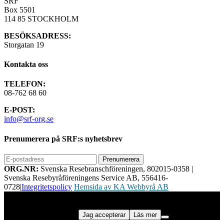
SRF
Box 5501
114 85 STOCKHOLM
BESÖKSADRESS:
Storgatan 19
Kontakta oss
TELEFON:
08-762 68 60
E-POST:
info@srf-org.se
Prenumerera på SRF:s nyhetsbrev
ORG.NR:
Svenska Resebranschföreningen, 802015-0358
|
Svenska Resebyråföreningens Service AB, 556416-
0728
|
Integritetspolicy
Hemsida av KA Webbyrå AB
Vi använder cookies för att ge dig bästa möjliga upplevelse på vår
webbplats. Genom att använda webbplatsen samtycker du till vår
användning av cookies.
Jag accepterar
Läs mer