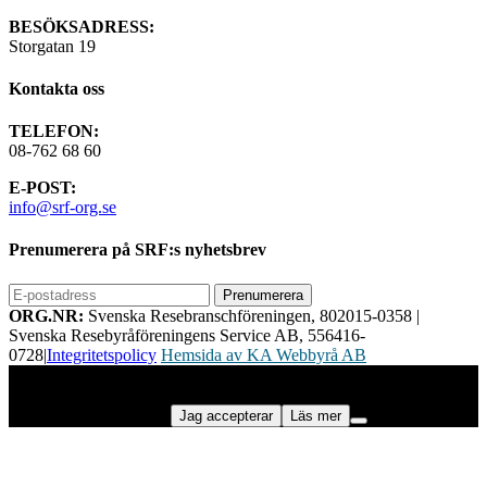
BESÖKSADRESS:
Storgatan 19
Kontakta oss
TELEFON:
08-762 68 60
E-POST:
info@srf-org.se
Prenumerera på SRF:s nyhetsbrev
ORG.NR:
Svenska Resebranschföreningen, 802015-0358
|
Svenska Resebyråföreningens Service AB, 556416-
0728
|
Integritetspolicy
Hemsida av KA Webbyrå AB
Vi använder cookies för att ge dig bästa möjliga upplevelse på vår
webbplats. Genom att använda webbplatsen samtycker du till vår
användning av cookies.
Jag accepterar
Läs mer