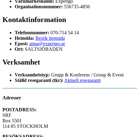
Varumärkesnamn:
Experigo
Organisationsnummer:
556735-4856
Kontaktinformation
Telefonnummer:
070-714 54 14
Hemsida:
Besök hemsida
Epost:
anna@experigo.se
Ort:
SALTSJÖBADEN
Verksamhet
Verksamhetstyp:
Grupp & Konferens / Group & Event
Ställd resegaranti (tkr):
Aktuell resegaranti
Adresser
POSTADRESS:
SRF
Box 5501
114 85 STOCKHOLM
BESÖKSADRESS: