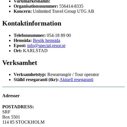
Varumärkesnamn:
Organisationsnummer:
556414-8335
Koncern:
Unlimited Travel Group UTG AB
Kontaktinformation
Telefonnummer:
054-18 89 00
Hemsida:
Besök hemsida
Epost:
info@special-resor.se
Ort:
KARLSTAD
Verksamhet
Verksamhetstyp:
Researrangör / Tour operator
Ställd resegaranti (tkr):
Aktuell resegaranti
Adresser
POSTADRESS:
SRF
Box 5501
114 85 STOCKHOLM