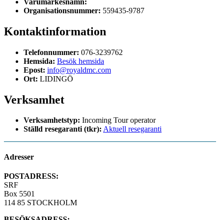
Varumärkesnamn:
Organisationsnummer:
559435-9787
Kontaktinformation
Telefonnummer:
076-3239762
Hemsida:
Besök hemsida
Epost:
info@royaldmc.com
Ort:
LIDINGÖ
Verksamhet
Verksamhetstyp:
Incoming Tour operator
Ställd resegaranti (tkr):
Aktuell resegaranti
Adresser
POSTADRESS:
SRF
Box 5501
114 85 STOCKHOLM
BESÖKSADRESS: