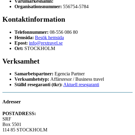
Varumärkesnamn:
Organisationsnummer:
556754-5784
Kontaktinformation
Telefonnummer:
08-556 086 80
Hemsida:
Besök hemsida
Epost:
info@rextravel.se
Ort:
STOCKHOLM
Verksamhet
Samarbetspartner:
Egencia Partner
Verksamhetstyp:
Affärsresor / Business travel
Ställd resegaranti (tkr):
Aktuell resegaranti
Adresser
POSTADRESS:
SRF
Box 5501
114 85 STOCKHOLM