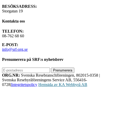
BESÖKSADRESS:
Storgatan 19
Kontakta oss
TELEFON:
08-762 68 60
E-POST:
info@srf-org.se
Prenumerera på SRF:s nyhetsbrev
ORG.NR:
Svenska Resebranschföreningen, 802015-0358
|
Svenska Resebyråföreningens Service AB, 556416-
0728
|
Integritetspolicy
Hemsida av KA Webbyrå AB