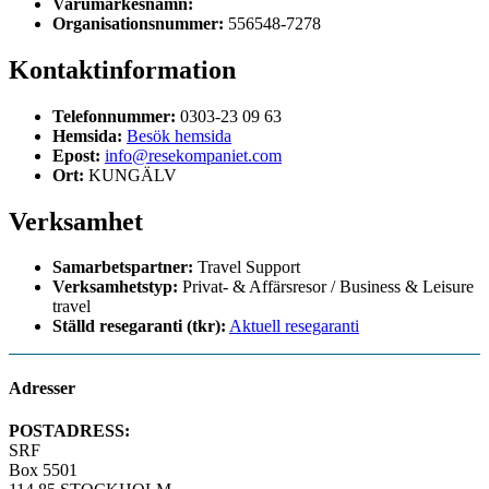
Varumärkesnamn:
Organisationsnummer:
556548-7278
Kontaktinformation
Telefonnummer:
0303-23 09 63
Hemsida:
Besök hemsida
Epost:
info@resekompaniet.com
Ort:
KUNGÄLV
Verksamhet
Samarbetspartner:
Travel Support
Verksamhetstyp:
Privat- & Affärsresor / Business & Leisure
travel
Ställd resegaranti (tkr):
Aktuell resegaranti
Adresser
POSTADRESS:
SRF
Box 5501